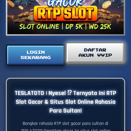
DAFTAR
LOGIN
AKUN VVIP
SEKARANG
TESLATOTO | Nyesel ⁉️ Ternyata Ini RTP
Slot Gacor & Situs Slot Online Rahasia
Para Sultan!
Bongkar rahasia RTP slot gacor para sultan di
TESLATOTO! Dapatkan akses ke situs slot online